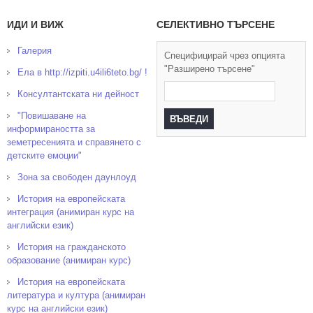
ИДИ И ВИЖ
СЕЛЕКТИВНО ТЪРСЕНЕ
Галерия
Специфицирай чрез опцията
"Разширено търсене"
Ела в http://izpiti.u4ili6teto.bg/ !
Консултантската ни дейност
"Повишаване на
информираността за
земетресенията и справянето с
детските емоции"
Зона за свободен даунлоуд
История на европейската
интеграция (анимиран курс на
английски език)
История на гражданското
образование (анимиран курс)
История на европейската
литература и култура (анимиран
курс на английски език)