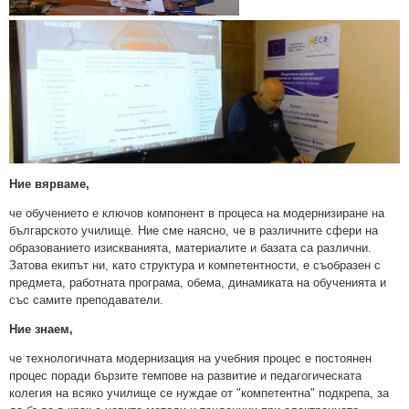
Ние вярваме,
че обучението е ключов компонент в процеса на модернизиране на
българското училище. Ние сме наясно, че в различните сфери на
образованието изискванията, материалите и базата са различни.
Затова екипът ни, като структура и компетентности, е съобразен с
предмета, работната програма, обема, динамиката на обученията и
със самите преподаватели.
Ние знаем,
че технологичната модернизация на учебния процес е постоянен
процес поради бързите темпове на развитие и педагогическата
колегия на всяко училище се нуждае от "компетентна" подкрепа, за