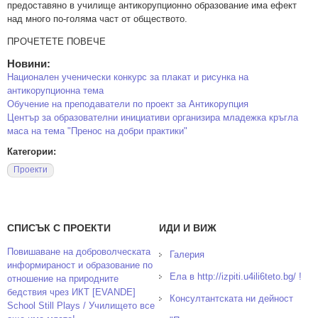
предоставяно в училище антикорупционно образование има ефект
над много по-голяма част от обществото.
ПРОЧЕТЕТЕ ПОВЕЧЕ
Новини:
Национален ученически конкурс за плакат и рисунка на
антикорупционна тема
Обучение на преподаватели по проект за Антикорупция
Център за образователни инициативи организира младежка кръгла
маса на тема "Пренос на добри практики"
Категории:
Проекти
СПИСЪК С ПРОЕКТИ
ИДИ И ВИЖ
Повишаване на доброволческата
Галерия
информираност и образование по
Ела в http://izpiti.u4ili6teto.bg/ !
отношение на природните
бедствия чрез ИКТ [EVANDE]
Консултантската ни дейност
School Still Plays / Училището все