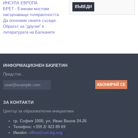
ИНСУЛА ЕВРОПА
БРЕТ - Езикови мостове
насърчаващи толерантността
Да опознаем своите съседи:
Образът на “другия” в
литературата на Балканите
ИНФОРМАЦИОНЕН БЮЛЕТИН
Предстои...
ЗА КОНТАКТИ
Център за образователни инициативи
гр. София 1000, ул. Иван Вазов 24-26
Телефон:
+359 2/ 423 89 69
Имейл:
office@cei-bg.org