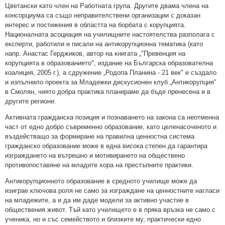
Цветански като член на Работната група. Другите двама члена на
консорциума са също неправителствени организации с доказан
интерес и постижения в областта на борбата с корупцията.
Националната асоциация на училищните настоятелства разполага с
експерти, работили и писали на антикорупционна тематика (като
напр. Анастас Герджиков, автор на книгата „"Превенция на
корупцията в образованието", издание на Българска образователна
коалиция, 2005 г.), а сдружение „Родопа Планина - 21 век" е създало
и изпълнило проекта за Младежки дискусионен клуб „Антикорупция"
в Смолян, чиято добра практика планираме да бъде пренесена и в
другите региони.
Активната гражданска позиция и познаването на закона са неотменна
част от едно добро съвременно образование, като целенасоченото и
въздействащо за формиране на правилна ценностна система
гражданско образование може в една висока степен да гарантира
изграждането на вътрешно и мотивирането на обществено
противопоставяне на младите хора на престъпните практики.
Антикорупционното образование в средното училище може да
изиграе ключова роля не само за изграждане на ценностните нагласи
на младежите, а и да им даде модели за активно участие в
обществения живот. Тъй като училището е в пряка връзка не само с
ученика, но и със семейството и близките му, практически едно