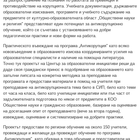
за разпространение на познания по работата за превенция и
противодействие на корупцията. Учебната документация, държавните
образователни изисквания, програмите и учебното съдържание на
предметите от културно-образователната област „Обществени науки
и религия" представляват един потенциал за антикорупционно
обучение, който се съчетава с установяването на добри
педагогически практики и нови форми на работа.
Практическото въвеждане на програма „Антикорупция" като всяко
нововъведение в образованието изисква координираните усилия на
образователни специалисти и наличие на помощна литература.
Точно тук проектът на Център за образователни инициативи реши да
даде своя граждански принос в подобряване на образованието като
запълни липсата на конкретна методика за преподаване на
програмата и предостави материали в помощ на учителя при
преподаване на антикорупционната тема било в СИП, било като теми
от часа на класа, било като училищни инициативи или пък част от
задължителната подготовка по някои от предметите в КОО
Обществени науки и гражданско образование, базирани на оценяване
на досегашния опит от преподаването (вече за втора година),
извеждане, оценяване и систематизиране на добрите практики.
Проектът предостави по региони обучение на около 150 учители,
провеждащи и желаещи да провеждат обучение по програма
„Антикорупция", като обхвана в това обучение и представители на