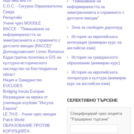
още има място!
"Повишаване на
С.О.С. - Сигурна Образователна
информираността за
Среда
земетресенията и справянето с
Репортийн
детските емоции"
Учене чрез MOODLE
Зона за свободен даунлоуд
RACCE - "Повишаване на
информираността за
История на европейската
земетресенията и справянето с
интеграция (анимиран курс на
детските емоции (RACCE)"
английски език)
Долнодунавският Limes Romanus
Кадастрална политика и GIS на
История на гражданското
културно-историческото
образование (анимиран курс)
наследство на Кюстендилска
История на европейската
област
литература и култура (анимиран
Нация и Гражданство
курс на английски език)
EUCLIDES
Bridging Insula Europae
Изграждане на мрежа от
СЕЛЕКТИВНО ТЪРСЕНЕ
училищни клубове "Инсула
Европа"
Специфицирай чрез опцията
LE.TH.E - Учене чрез емоции
"Разширено търсене"
Patch World
ОБРАЗОВАНИЕ ПРОТИВ
КОРУПЦИЯТА