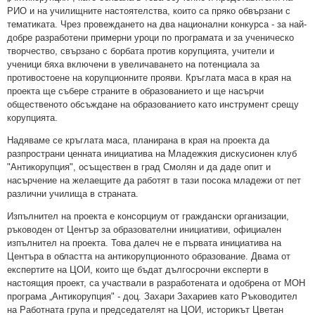
РИО и на училищните настоятелства, които са пряко обвързани с
тематиката. Чрез провеждането на два национални конкурса - за най-
добре разработени примерни уроци по програмата и за ученическо
творчество, свързано с борбата против корупцията, учители и
ученици бяха включени в увеличаването на потенциала за
противостоене на корупционните прояви. Кръглата маса в края на
проекта ще събере страните в образованието и ще насърчи
общественото обсъждане на образованието като инструмент срещу
корупцията.
Надяваме се кръглата маса, планирана в края на проекта да
разпространи ценната инициатива на Младежкия дискусионен клуб
"Антикорупция", осъществен в град Смолян и да даде опит и
насърчение на желаещите да работят в тази посока младежи от пет
различни училища в страната.
Изпълнител на проекта е консорциум от граждански организации,
ръководен от Център за образователни инициативи, официален
изпълнител на проекта. Това далеч не е първата инициатива на
Центъра в областта на антикорупционното образование. Двама от
експертите на ЦОИ, които ще бъдат дългосрочни експерти в
настоящия проект, са участвали в разработената и одобрена от МОН
програма „Антикорупция" - доц. Захари Захариев като Ръководител
на Работната група и председателят на ЦОИ, историкът Цветан