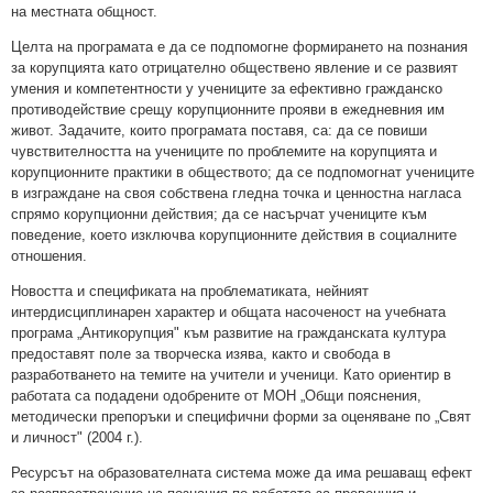
на местната общност.
Целта на програмата е да се подпомогне формирането на познания
за корупцията като отрицателно обществено явление и се развият
умения и компетентности у учениците за ефективно гражданско
противодействие срещу корупционните прояви в ежедневния им
живот. Задачите, които програмата поставя, са: да се повиши
чувствителността на учениците по проблемите на корупцията и
корупционните практики в обществото; да се подпомогнат учениците
в изграждане на своя собствена гледна точка и ценностна нагласа
спрямо корупционни действия; да се насърчат учениците към
поведение, което изключва корупционните действия в социалните
отношения.
Новостта и спецификата на проблематиката, нейният
интердисциплинарен характер и общата насоченост на учебната
програма „Антикорупция" към развитие на гражданската култура
предоставят поле за творческа изява, както и свобода в
разработването на темите на учители и ученици. Като ориентир в
работата са подадени одобрените от МОН „Общи пояснения,
методически препоръки и специфични форми за оценяване по „Свят
и личност" (2004 г.).
Ресурсът на образователната система може да има решаващ ефект