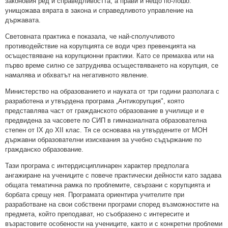
законовия ред и справедливостта, а прави и нещо по-лошо:
унищожава вярата в закона и справедливото управление на
държавата.
Световната практика е показала, че най-сполучливото
противодействие на корупцията се води чрез превенцията на
осъществяване на корупционни практики. Като се премахва или на
първо време силно се затруднява осъществяването на корупция, се
намалява и обхватът на негативното явление.
Министерство на образованието и науката от три години разполага с
разработена и утвърдена програма „Антикорупция", която
представлява част от гражданското образование в училище и е
предвидена за часовете по СИП в гимназиалната образователна
степен от ІХ до ХІІ клас. Тя се основава на утвърдените от МОН
държавни образователни изисквания за учебно съдържание по
гражданско образование.
Тази програма с интердисциплинарен характер предполага
ангажиране на учениците с повече практически дейности като задава
общата тематична рамка по проблемите, свързани с корупцията и
борбата срещу нея. Програмата ориентира учителите при
разработване на свои собствени програми според възможностите на
предмета, който преподават, но съобразено с интересите и
възрастовите особености на учениците, както и с конкретни проблеми