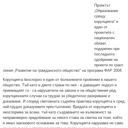
Проектът
„Образование
срещу
корупцията" е
един от
проектите с
национален
обхват,
подкрепен при
последното
одобрение на
проекти по грант
линия „Развитие на гражданското общество" на програма ФАР 2004.
Корупцията безспорно е един от болезнените проблеми в нашето
общество. Тъй като и двете страни по нея - и даващият подкуп и
приемащият го - са нарушители на закона и на обществения ред,
корупционните случаи са трудни за убедително разкриване и
доказване. И според световната съдебна практика корупцията е сред
най-трудно доказуемите престъпления. Вредата от корупцията е
неоспорима за всеки, тъй като създаването на възможност за
неправомерно придобиване за някого става за сметка на този, който
е имал законовото основание за това. Корупцията нарушава не само