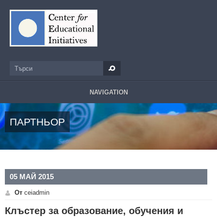
Премини към основното съдържание
Търси
Форма за търсене
NAVIGATION
ПАРТНЬОР
05 МАЙ 2015
От
ceiadmin
Клъстер за образование, обучения и