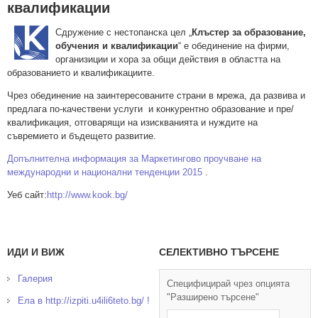
квалификации
Сдружение с нестопанска цел „
Клъстер за образование,
обучения и квалификации
“ e oбединение на фирми,
организиции и хора за общи действия в областта на
образованието и квалификациите.
Чрез обединение на заинтересованите страни в мрежа, да развива и
предлага по-качествени услуги и конкурентно образование и пре/
квалификация, отговарящи на изискванията и нуждите на
съвремието и бъдещето развитие.
Допълнителна информация за Маркетингово проучване на
международни и национални тенденции 2015
.
Уеб сайт:
http://www.kook.bg/
ИДИ И ВИЖ
СЕЛЕКТИВНО ТЪРСЕНЕ
Галерия
Специфицирай чрез опцията
"Разширено търсене"
Ела в http://izpiti.u4ili6teto.bg/ !