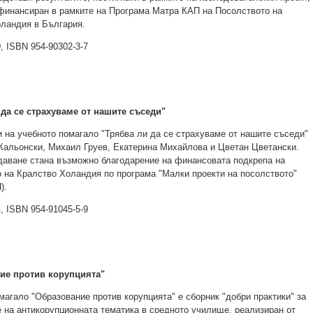
финансиран в рамките на Програма Матра КАП на Посолството на
ландия в България.
, ISBN 954-90302-3-7
 да се страхуваме от нашите съседи"
 на учебното помагало "Трябва ли да се страхуваме от нашите съседи"
Кальонски, Михаил Груев, Екатерина Михайлова и Цветан Цветански.
даване стана възможно благодарение на финансовата подкрепа на
 на Кралство Холандия по програма "Малки проекти на посолството"
).
, ISBN 954-91045-5-9
ие против корупцията"
магало "Образование против корупцията" е сборник "добри практики" за
 на антикорупционната тематика в средното училище, реализиран от