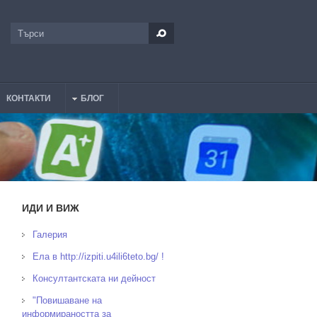
Търси
Форма за търсене
КОНТАКТИ
БЛОГ
ИДИ И ВИЖ
Галерия
Ела в http://izpiti.u4ili6teto.bg/ !
Консултантската ни дейност
"Повишаване на
информираността за