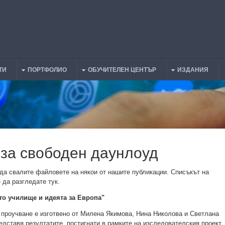
ТИ
ПОРТФОЛИО
ОБУЧИТЕЛЕН ЦЕНТЪР
ИЗДАНИЯ
 за свободен даунлоуд
да свалите файловете на някои от нашите публикации. Списъкът на
 да разгледате тук.
то училище и идеята за Европа"
проучване е изготвено от Милена Якимова, Нина Николова и Светлана
едставя резултатите, постигнати в рамките на изследователския проект,