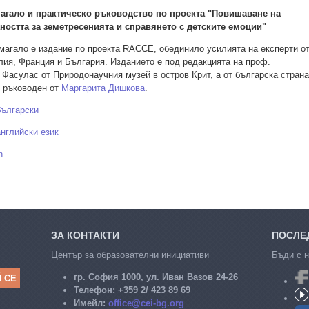
агало и практическо ръководство по проекта "Повишаване на
остта за земетресенията и справянето с детските емоции"
магало е издание по проекта RACCE, обeдинило усилията на експерти о
лия, Франция и България. Изданието е под редакцията на проф.
Фасулас от Природонаучния музей в остров Крит, а от българска страна
 ръководен от
Маргарита Дишкова
.
български
английски език
h
ЗА КОНТАКТИ
ПОСЛЕД
Център за образователни инициативи
Бъди с н
гр. София 1000, ул. Иван Вазов 24-26
Телефон:
+359 2/ 423 89 69
Имейл:
office@cei-bg.org