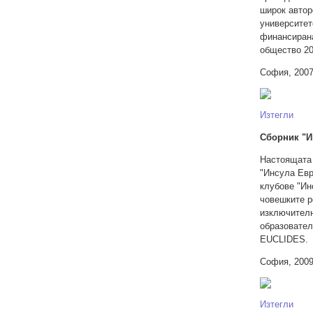
широк автор
университет
финансирана
общество 2
София, 2007
Изтегли
Сборник "И
Настоящата 
"Инсула Евр
клубове "Ин
човешките р
изключителн
образовател
EUCLIDES.
София, 2009
Изтегли