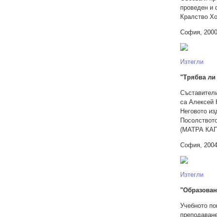
проведен и 
Кралство Хо
София, 2000
Изтегли
"Трябва ли
Съставители
са Алексей 
Неговото из
Посолството
(МАТРА КАП
София, 2004
Изтегли
"Образован
Учебното по
преподаване