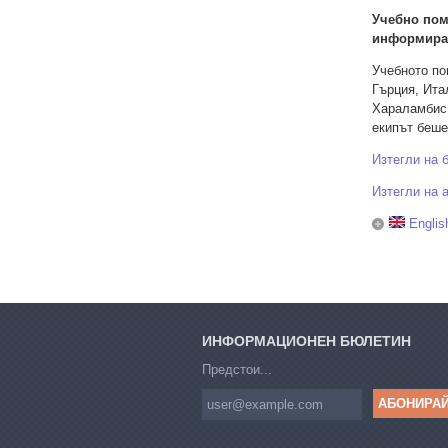
Учебно пом
информиран
Учебното по
Гърция, Ита
Хараламбис 
екипът беше
Изтегли на 
Изтегли на 
Englis
ИНФОРМАЦИОНЕН БЮЛЕТИН
Предстои...