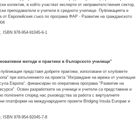
ски колектив, в който участват експерти от неправителствения сектор,
ски преподаватели и учители в средното училище. Публикацията е
 от Европейския съюз по програма ФАР - Развитие на гражданското
004
, ISBN 978-954-91045-6-1
новативни методи и практики в българското училище"
публикация представя добрите практики, използвани от клубовете
опа" при изпълнението на проекта "Изграждане на мрежа от училищни
сула Европа", финансиран по оперативна програма "Развитие на
есурси". Освен разработките на ученици и учители са представени и
о полезните според нас ръководства за работа с виртуалните
ни платформи на международните проекти Bridging Insula Europae и
, ISBN 978-954-92045-7-8