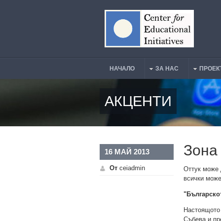
Премини към основното съдържание
НАЧАЛО
ЗА НАС
ПРОЕК
Main Menu
АКЦЕНТИ
Зона
16 МАЙ 2013
От
ceiadmin
Оттук може 
всички може
"Българско
Настоящото 
Събева и пр