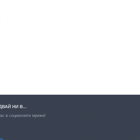
т
ВАЙ НИ В...
ас в социалните мрежи!