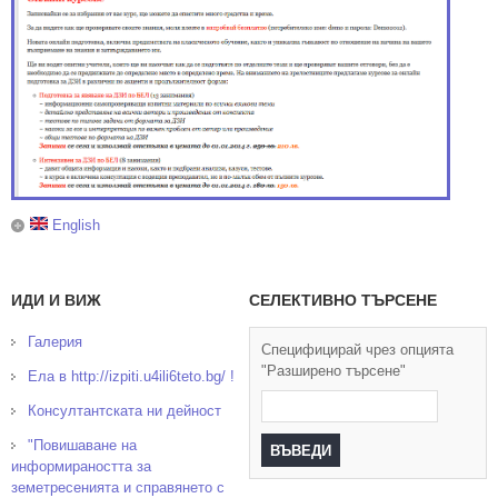
English
ИДИ И ВИЖ
СЕЛЕКТИВНО ТЪРСЕНЕ
Галерия
Специфицирай чрез опцията
"Разширено търсене"
Ела в http://izpiti.u4ili6teto.bg/ !
Консултантската ни дейност
"Повишаване на
информираността за
земетресенията и справянето с