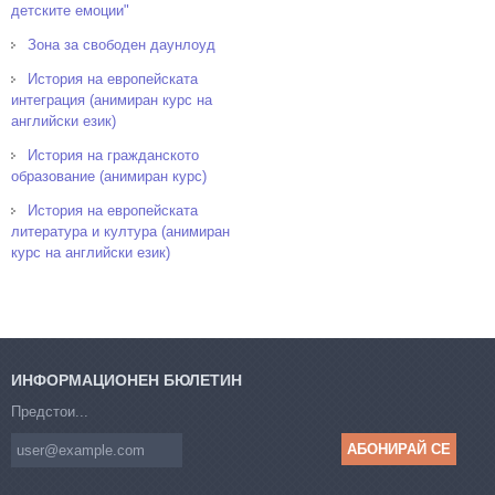
детските емоции"
Зона за свободен даунлоуд
История на европейската
интеграция (анимиран курс на
английски език)
История на гражданското
образование (анимиран курс)
История на европейската
литература и култура (анимиран
курс на английски език)
ИНФОРМАЦИОНЕН БЮЛЕТИН
Предстои...