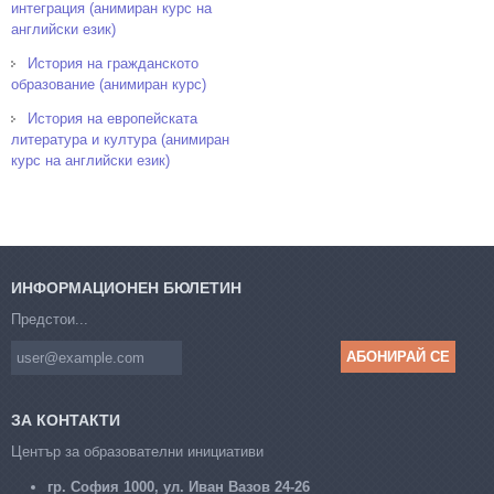
интеграция (анимиран курс на
английски език)
История на гражданското
образование (анимиран курс)
История на европейската
литература и култура (анимиран
курс на английски език)
ИНФОРМАЦИОНЕН БЮЛЕТИН
Предстои...
ЗА КОНТАКТИ
Център за образователни инициативи
гр. София 1000, ул. Иван Вазов 24-26