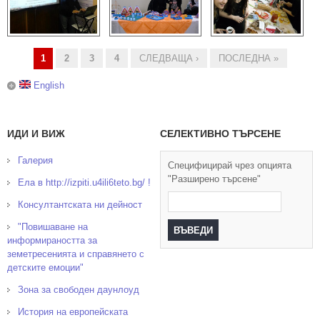
1
2
3
4
СЛЕДВАЩА ›
ПОСЛЕДНА »
Страници
English
ИДИ И ВИЖ
СЕЛЕКТИВНО ТЪРСЕНЕ
Галерия
Специфицирай чрез опцията
"Разширено търсене"
Ела в http://izpiti.u4ili6teto.bg/ !
Консултантската ни дейност
"Повишаване на
информираността за
земетресенията и справянето с
детските емоции"
Зона за свободен даунлоуд
История на европейската