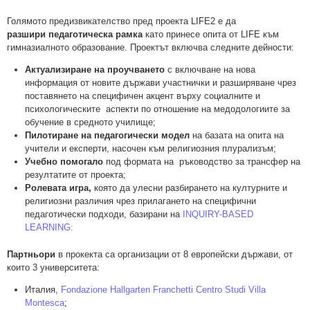
Голямото предизвикателство пред проекта LIFE2 е да
разшири
педаготическа рамка
като принесе опита от LIFE към
гимназиалното образование. Проектът включва следните дейности:
Актуализиране на проучването
с включване на нова
информация от новите държави участнички и разширяване чрез
поставянето на специфичен акцент върху социалните и
психологическите аспекти по отношение на медодологиите за
обучение в средното училище;
Пилотиране на педагогически модел
на базата на опита на
учители и експерти, насочен към религиозния плурализъм;
Учебно помогало
под формата на ръководство за трансфер на
резултатите от проекта;
Ролевата игра,
която да улесни разбирането на културните и
религиозни различия чрез прилагането на специфични
педаготически подходи, базирани на
INQUIRY-BASED
LEARNING:
Партньори
в прокекта са организации от 8 европейски държави, от
които 3 университета:
Италия,
Fondazione Hallgarten Franchetti Centro Studi Villa
Montesca
;