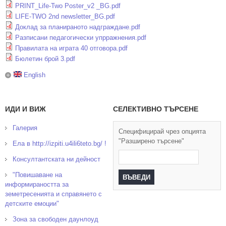
PRINT_Life-Two Poster_v2 _BG.pdf
LIFE-TWO 2nd newsletter_BG.pdf
Доклад за планираното надграждане.pdf
Разписани педагогически упрражнения.pdf
Правилата на играта 40 отговора.pdf
Бюлетин брой 3.pdf
English
ИДИ И ВИЖ
СЕЛЕКТИВНО ТЪРСЕНЕ
Галерия
Специфицирай чрез опцията
"Разширено търсене"
Ела в http://izpiti.u4ili6teto.bg/ !
Консултантската ни дейност
"Повишаване на
информираността за
земетресенията и справянето с
детските емоции"
Зона за свободен даунлоуд