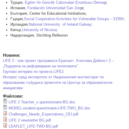
Турция,
Egitim Ve Genclik Calismalari Ensttitusu Derneg
i;
Испания,
Fundación Universidad San Jorg
e;
България, Center for Educational Inintiatives;
Гърция,
Social Cooperative Activities for Vulnerable Groups – EDRA
;
Ирландия,
National University of Ireland Galway
;
Кипър,
University of Nicosia;
Нидерландия, Stichting Reflexion
Новини:
LIFE 2 - нов проект програмата Еразъм+, Ключова Дейност 3 –
„Подкрепа за реформиране на политиките”
Групово интервю по проектa LIFE2
Интерес сред експертите от Националния инспекторат по
образование събудиха проектите на Център за образователни
инициативи
Файлове:
LIFE 2 Teacher_s questionnaire-BG.doc
MODEL-student-questinnaire-LIFE-TWO_BG.doc
Challenges_Needs_Expectations_CEI.pdf
LIFE 2 newsletter BG.pdf
LEAFLET_LIFE-TWO-BG.pdf