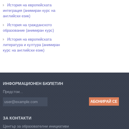
История на европейската
интеграция (анимиран курс на
английски език)
История на гражданското
образование (анимиран курс)
История на европейската
литература и култура (анимиран
курс на английски език)
ИНФОРМАЦИОНЕН БЮЛЕТИН
Предстои...
ЗА КОНТАКТИ
Център за образователни инициативи