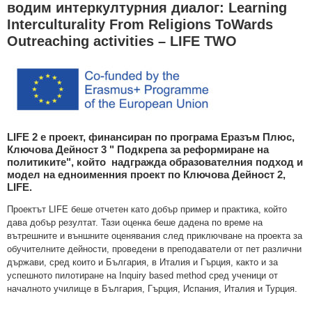
водим интеркултурния диалог: Learning
Interculturality From Religions ToWards
Outreaching activities – LIFE TWO
LIFE 2 е проект, финансиран по програма Еразъм Плюс,
Ключова Дейност 3 " Подкрепа за реформиране на
политиките",
който надгражда образователния подход и
модел на едноименния проект по Ключова Дейност 2,
LIFE.
Проектът LIFE беше отчетен като добър пример и практика, който
дава добър резултат. Тази оценка беше дадена по време на
вътрешните и външните оценявания след приключване на проекта за
обучителните дейности, проведени в преподаватели от пет различни
държави, сред които и България, в Италия и Гърция, както и за
успешното пилотиране на Inquiry based method сред ученици от
началното училище в България, Гърция, Испания, Италия и Турция.