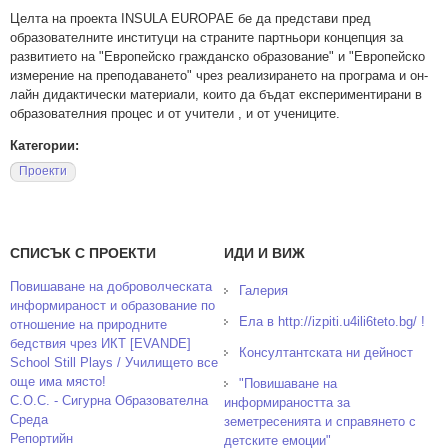
Целта на проекта INSULA EUROPAE бе да представи пред
образователните институци на страните партньори концепция за
развитието на "Европейско гражданско образование" и "Европейско
измерение на преподаването" чрез реализирането на програма и он-
лайн дидактически материали, които да бъдат експериментирани в
образователния процес и от учители , и от учениците.
Категории:
Проекти
СПИСЪК С ПРОЕКТИ
ИДИ И ВИЖ
Повишаване на доброволческата
Галерия
информираност и образование по
Ела в http://izpiti.u4ili6teto.bg/ !
отношение на природните
бедствия чрез ИКТ [EVANDE]
Консултантската ни дейност
School Still Plays / Училището все
още има място!
"Повишаване на
С.О.С. - Сигурна Образователна
информираността за
Среда
земетресенията и справянето с
Репортийн
детските емоции"