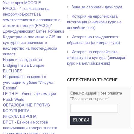
Учене чрез MOODLE
Зона за свободен даунлоуд
RACCE - "Повишаване на
информираността за
История на европейската
земетресенията и справянето с
интеграция (анимиран курс на
детските емоции (RACCE)"
английски език)
Долнодунавският Limes Romanus
Кадастрална политика и GIS на
История на гражданското
културно-историческото
образование (анимиран курс)
наследство на Кюстендилска
История на европейската
област
литература и култура (анимиран
Нация и Гражданство
курс на английски език)
Bridging Insula Europae
EUCLIDES
Изграждане на мрежа от
СЕЛЕКТИВНО ТЪРСЕНЕ
училищни клубове "Инсула
Европа"
Специфицирай чрез опцията
LE.TH.E - Учене чрез емоции
"Разширено търсене"
Patch World
ОБРАЗОВАНИЕ ПРОТИВ
КОРУПЦИЯТА
ИНСУЛА ЕВРОПА
БРЕТ - Езикови мостове
насърчаващи толерантността
Да опознаем своите съседи: