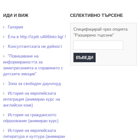
ИДИ И ВИЖ
СЕЛЕКТИВНО ТЪРСЕНЕ
Галерия
Специфицирай чрез опцията
"Разширено търсене"
Ела в http://izpiti.u4ili6teto.bg/ !
Консултантската ни дейност
"Повишаване на
информираността за
земетресенията и справянето с
детските емоции"
Зона за свободен даунлоуд
История на европейската
интеграция (анимиран курс на
английски език)
История на гражданското
образование (анимиран курс)
История на европейската
литература и култура (анимиран