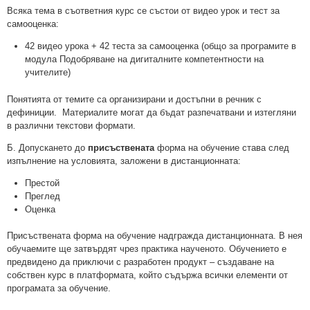
Всяка тема в съответния курс се състои от видео урок и тест за
самооценка:
42 видео урока + 42 теста за самооценка (общо за програмите в
модула Подобряване на дигиталните компетентности на
учителите)
Понятията от темите са организирани и достъпни в речник с
дефиниции. Материалите могат да бъдат разпечатвани и изтегляни
в различни текстови формати.
Б. Допускането до
присъствената
форма на обучение става след
изпълнение на условията, заложени в дистанционната:
Престой
Преглед
Оценка
Присъствената форма на обучение надгражда дистанционната. В нея
обучаемите ще затвърдят чрез практика наученото. Обучението е
предвидено да приключи с разработен продукт – създаване на
собствен курс в платформата, който съдържа всички елементи от
програмата за обучение.