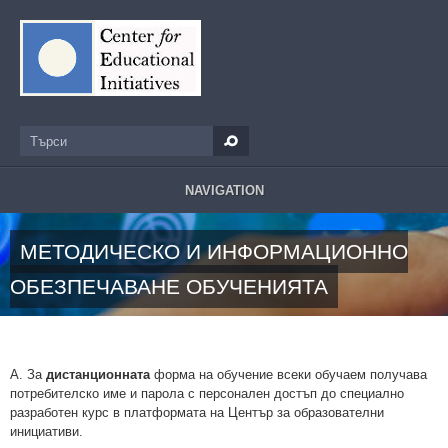
Премини към основното съдържание
Търси
Форма за търсене
NAVIGATION
МЕТОДИЧЕСКО И ИНФОРМАЦИОННО
ОБЕЗПЕЧАВАНЕ ОБУЧЕНИЯТА
А. За
дистанционната
форма на обучение всеки обучаем получава
потребителско име и парола с персонален достъп до специално
разработен курс в платформата на Център за образователни
инициативи.