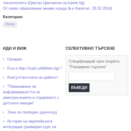
технологията (Цветан Цветански за karieri.bg)
От какво образование имаме нужда (в-к Капитал, 28.02.2014)
Категории:
Press
ИДИ И ВИЖ
СЕЛЕКТИВНО ТЪРСЕНЕ
Галерия
Специфицирай чрез опцията
"Разширено търсене"
Ела в http://izpiti.u4ili6teto.bg/ !
Консултантската ни дейност
"Повишаване на
информираността за
земетресенията и справянето с
детските емоции"
Зона за свободен даунлоуд
История на европейската
интеграция (анимиран курс на