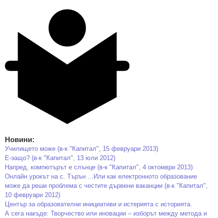
Новини:
Училището може (в-к "Капитал", 15 февруари 2013)
Е-защо? (в-к "Капитал", 13 юли 2012)
Напред, компютърът е слънце (в-к "Капитал", 4 октомври 2013)
Онлайн урокът на с. Търън ...Или как електронното образование
може да реши проблема с честите дървени ваканции (в-к "Капитал",
10 февруари 2012)
Център за образователни инициативи и истерията с историята.
А сега накъде: Творчество или иновации – изборът между метода и