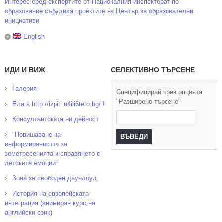
Интерес сред експертите от Националния инспекторат по
образование събудиха проектите на Център за образователни
инициативи
English
ИДИ И ВИЖ
СЕЛЕКТИВНО ТЪРСЕНЕ
Галерия
Специфицирай чрез опцията
"Разширено търсене"
Ела в http://izpiti.u4ili6teto.bg/ !
Консултантската ни дейност
"Повишаване на
информираността за
земетресенията и справянето с
детските емоции"
Зона за свободен даунлоуд
История на европейската
интеграция (анимиран курс на
английски език)