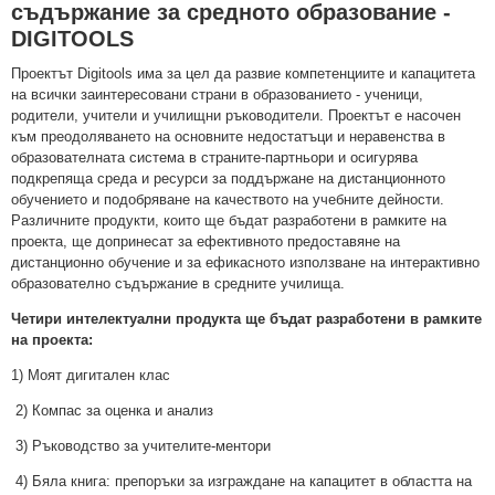
съдържание за средното образование -
DIGITOOLS
Проектът Digitools има за цел да развие компетенциите и капацитета
на всички заинтересовани страни в образованието - ученици,
родители, учители и училищни ръководители. Проектът е насочен
към преодоляването на основните недостатъци и неравенства в
образователната система в страните-партньори и осигурява
подкрепяща среда и ресурси за поддържане на дистанционното
обучението и подобряване на качеството на учебните дейности.
Различните продукти, които ще бъдат разработени в рамките на
проекта, ще допринесат за ефективното предоставяне на
дистанционно обучение и за ефикасното използване на интерактивно
образователно съдържание в средните училища.
Четири интелектуални продукта ще бъдат разработени в рамките
на проекта:
1) Моят дигитален клас
2) Компас за оценка и анализ
3) Ръководство за учителите-ментори
4) Бяла книга: препоръки за изграждане на капацитет в областта на