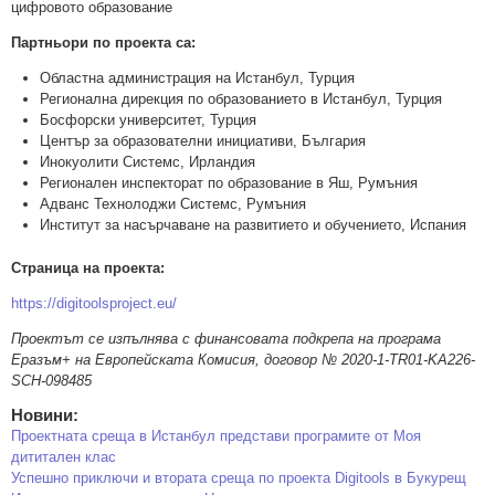
цифровото образование
Партньори по проекта са:
Областна администрация на Истанбул, Турция
Регионална дирекция по образованието в Истанбул, Турция
Босфорски университет, Турция
Център за образователни инициативи, България
Инокуолити Системс, Ирландия
Регионален инспекторат по образование в Яш, Румъния
Адванс Технолоджи Системс, Румъния
Институт за насърчаване на развитието и обучението, Испания
Страница на проекта:
https://digitoolsproject.eu/
Проектът се изпълнява с финансовата подкрепа на програма
Еразъм+ на Европейската Комисия, договор № 2020-1-TR01-KA226-
SCH-098485
Новини:
Проектната среща в Истанбул представи програмите от Моя
дититален клас
Успешно приключи и втората среща по проекта Digitools в Букурещ