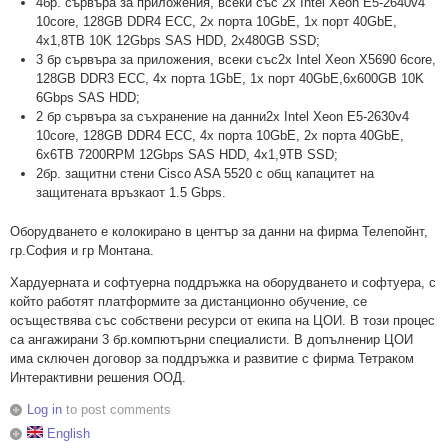
4бр. сървъра за приложения, всеки със 2x Intel Xeon E5-2640v4
10core, 128GB DDR4 ECC, 2x порта 10GbE, 1x порт 40GbE,
4x1,8TB 10K 12Gbps SAS HDD, 2x480GB SSD;
3 бр сървъра за приложения, всеки със2x Intel Xeon X5690 6core,
128GB DDR3 ECC, 4x порта 1GbE, 1x порт 40GbE,6x600GB 10K
6Gbps SAS HDD;
2 бр сървъра за съхранение на данни2x Intel Xeon E5-2630v4
10core, 128GB DDR4 ECC, 4x порта 10GbE, 2x порта 40GbE,
6x6TB 7200RPM 12Gbps SAS HDD, 4x1,9TB SSD;
2бр. защитни стени Cisco ASA 5520 с общ капацитет на
защитената връзкаот 1.5 Gbps.
Оборудването е колокирано в център за данни на фирма Телепойнт,
гр.София и гр Монтана.
Хардуерната и софтуерна поддръжка на оборудването и софтуера, с
който работят платформите за дистанционно обучение, се
осъществява със собствени ресурси от екипа на ЦОИ. В този процес
са ангажирани 3 бр.компютърни специалисти. В допълненир ЦОИ
има сключен договор за поддръжка и развитие с фирма Тетраком
Интерактивни решения ООД.
Log in
to post comments
English