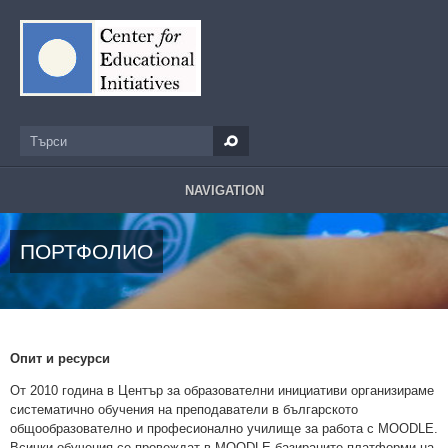
Премини към основното съдържание
Търси
Форма за търсене
NAVIGATION
ПОРТФОЛИО
Опит и ресурси
От 2010 година в Център за образователни инициативи организираме
систематично обучения на преподаватели в българското
общообразователно и професионално училище за работа с MOODLE.
Всички обучения се провеждат в MOODLE-базираните платформи на