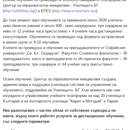
Център за образователни инициативи - Училището.БГ
(
http://u4ili6teto.bg/
) и EFES (
http://www.e-teachers.eu/
).
До този момент през обученията са преминали около 3500 учители -
ниво базисни умения и около 600 - ниво напреднали, при хорариум на
ниво от 12 учебни часа присъствено + 4 учебни часа дистанционно
консултиране. Обученията се провеждат под формата на практикум
в малки групи от 8-10 обучаеми.
Екипите ни проведоха и обучения на преподавателите от Софийския
университет „Св. Кл. Охридски”, Факултет Славянски филологии – 30
преподаватели, както и преподаватели от Исторически факултет – 36
преподаватели, при хорариум от 44 учебни часа присъствено
обучение.
Освен обучения, Център за образователни инициативи създава,
администрира и поддържа училищни системи за управление на
обучението, поддомейни на Училището. БГ. Към момента ние сме
изградили и управляваме учебните платформи на над 20 училища в
България и на българското училищe "Кирил и Методий" в Париж.
Ние разполагаме с частен облак от собствени сървъри,а не
наети, върху които работят услугите за дистанционно обучение,
със следните параметри: