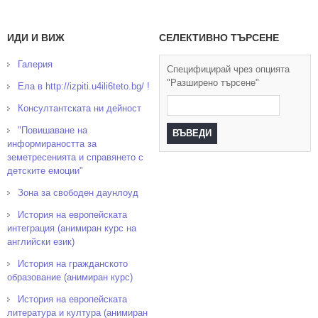
ИДИ И ВИЖ
СЕЛЕКТИВНО ТЪРСЕНЕ
Галерия
Специфицирай чрез опцията
"Разширено търсене"
Ела в http://izpiti.u4ili6teto.bg/ !
Консултантската ни дейност
"Повишаване на
информираността за
земетресенията и справянето с
детските емоции"
Зона за свободен даунлоуд
История на европейската
интеграция (анимиран курс на
английски език)
История на гражданското
образование (анимиран курс)
История на европейската
литература и култура (анимиран