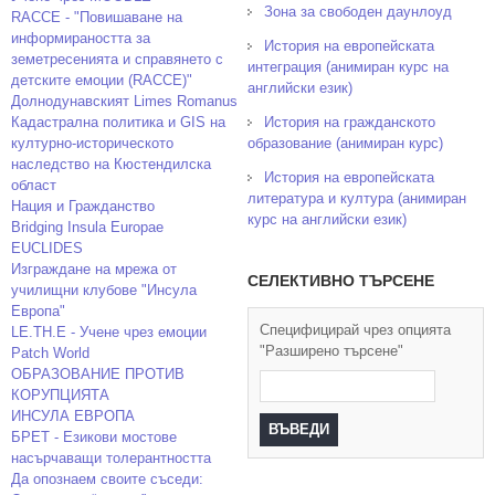
Зона за свободен даунлоуд
RACCE - "Повишаване на
информираността за
История на европейската
земетресенията и справянето с
интеграция (анимиран курс на
детските емоции (RACCE)"
английски език)
Долнодунавският Limes Romanus
Кадастрална политика и GIS на
История на гражданското
културно-историческото
образование (анимиран курс)
наследство на Кюстендилска
История на европейската
област
литература и култура (анимиран
Нация и Гражданство
курс на английски език)
Bridging Insula Europae
EUCLIDES
Изграждане на мрежа от
СЕЛЕКТИВНО ТЪРСЕНЕ
училищни клубове "Инсула
Европа"
Специфицирай чрез опцията
LE.TH.E - Учене чрез емоции
"Разширено търсене"
Patch World
ОБРАЗОВАНИЕ ПРОТИВ
КОРУПЦИЯТА
ИНСУЛА ЕВРОПА
БРЕТ - Езикови мостове
насърчаващи толерантността
Да опознаем своите съседи: