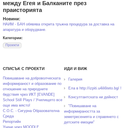
между Егея и Балканите през
праисторията
Новини:
НАИМ - БАН обявява открита тръжна процедура за доставка на
апаратура и оборудване.
Категории:
Проекти
СПИСЪК С ПРОЕКТИ
ИДИ И ВИЖ
Повишаване на доброволческата
Галерия
информираност и образование по
Ела в http://izpiti.u4ili6teto.bg/ !
отношение на природните
бедствия чрез ИКТ [EVANDE]
Консултантската ни дейност
School Still Plays / Училището все
още има място!
"Повишаване на
С.О.С. - Сигурна Образователна
информираността за
Среда
земетресенията и справянето с
Репортийн
детските емоции"
Учене чрез MOODLE