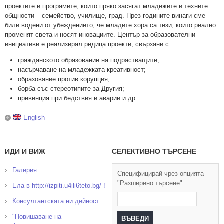
проектите и програмите, които пряко засягат младежите и техните
общности – семейство, училище, град. През годините винаги сме
били водени от убеждението, че младите хора са тези, които реално
променят света и носят иновациите. Център за образователни
инициативи е реализирал редица проекти, свързани с:
гражданското образование на подрастващите;
насърчаване на младежката креативност;
образование против корупция;
борба със стереотипите за Другия;
превенция при бедствия и аварии и др.
English
ИДИ И ВИЖ
СЕЛЕКТИВНО ТЪРСЕНЕ
Галерия
Специфицирай чрез опцията
"Разширено търсене"
Ела в http://izpiti.u4ili6teto.bg/ !
Консултантската ни дейност
"Повишаване на