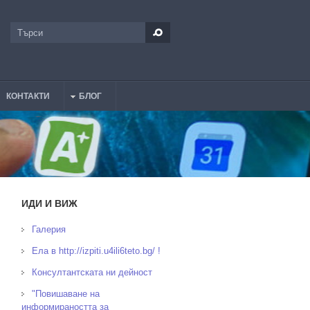
Търси
Форма за търсене
КОНТАКТИ
БЛОГ
ИДИ И ВИЖ
Галерия
Ела в http://izpiti.u4ili6teto.bg/ !
Консултантската ни дейност
"Повишаване на
информираността за