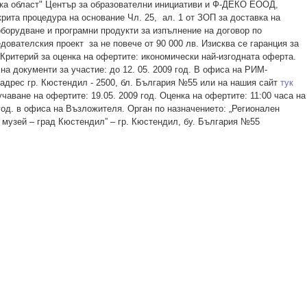
а област" Център за образователни инициативи и Ф-ДЕКО ЕООД,
крита процедура на основание Чл. 25, ал. 1 от ЗОП за доставка на
оборудване и програмни продукти за изпълнение на договор по
дователския проект за не повече от 90 000 лв. Изисква се гаранция за
 Критерий за оценка на офертите: икономически най-изгодната оферта.
на документи за участие: до 12. 05. 2009 год. В офиса на РИМ-
адрес гр. Кюстендил - 2500, бл. България №55 или на нашия сайт
тук
учаване на офертите: 19.05. 2009 год. Оценка на офертите: 11:00 часа на
год. в офиса на Възложителя. Орган по назначението: „Регионален
 музей – град Кюстендил” – гр. Кюстендил, бу. България №55