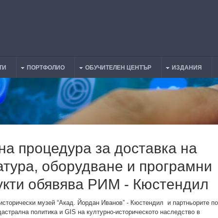
ТИ
ПОРТФОЛИО
ОБУЧИТЕЛЕН ЦЕНТЪР
ИЗДАНИЯ
на процедура за доставка на
атура, оборудване и програмни
укти обявява РИМ - Кюстендил
исторически музей “Акад. Йордан Иванов” - Кюстендил и партньорите по
дастрална политика и GIS на културно-историческото наследство в