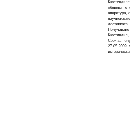
Кюстендилск
обявяват от
апаратура, 
научноизсле
доставката.
Получаване 
Кюстиндил, 
Срок за пол
27.05.2009 
исторически