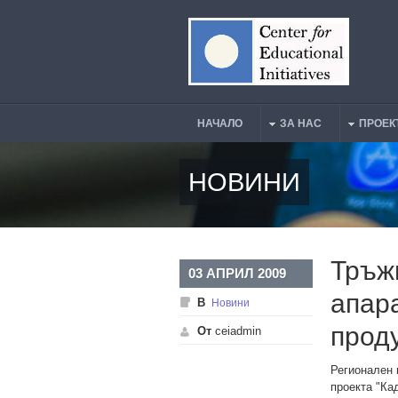
Премини към основното съдържание
НАЧАЛО
ЗА НАС
ПРОЕК
Main Menu
НОВИНИ
Тръж
03 АПРИЛ 2009
апар
В
Новини
прод
От
ceiadmin
Регионален 
проекта "Ка