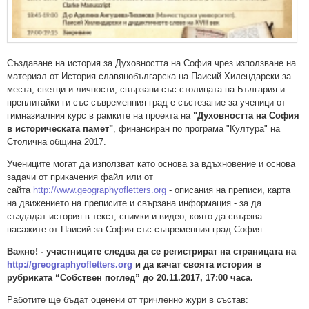
Създаване на история за Духовността на София чрез използване на
материал от История славянобългарска на Паисий Хилендарски за
места, светци и личности, свързани със столицата на България и
преплитайки ги със съвременния град е състезание за ученици от
гимназиалния курс в рамките на проекта на
"Духовността на София
в историческата памет"
, финансиран по програма "Култура" на
Столична община 2017.
Учениците могат да използват като основа за вдъхновение и основа
задачи от прикачения файл или от
сайта
http://www.geographyofletters.org
- описания на преписи, карта
на движението на преписите и свързана информация - за да
създадат история в текст, снимки и видео, която да свързва
пасажите от Паисий за София със съвременния град София.
Важно! - участниците следва да се регистрират на страницата на
http://greographyofletters.org
и да качат своята история в
рубриката “Собствен поглед” до 20.11.2017, 17:00 часа.
Работите ще бъдат оценени от тричленно жури в състав: