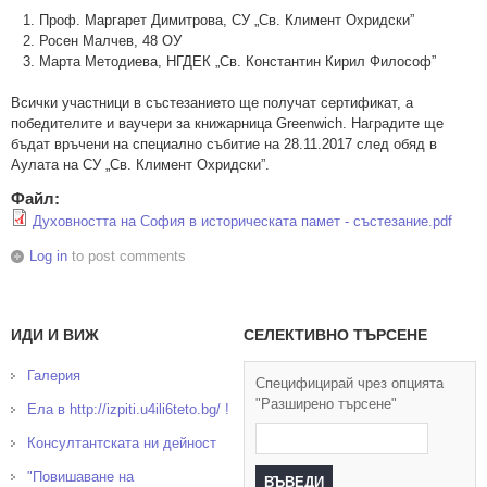
Проф. Маргарет Димитрова, СУ „Св. Климент Охридски”
Росен Малчев, 48 ОУ
Марта Методиева, НГДЕК „Св. Константин Кирил Философ”
Всички участници в състезанието ще получат сертификат, а
победителите и ваучери за книжарница Greenwich. Наградите ще
бъдат връчени на специално събитие на 28.11.2017 след обяд в
Аулата на СУ „Св. Климент Охридски”.
Файл:
Духовността на София в историческата памет - състезание.pdf
Log in
to post comments
ИДИ И ВИЖ
СЕЛЕКТИВНО ТЪРСЕНЕ
Галерия
Специфицирай чрез опцията
"Разширено търсене"
Ела в http://izpiti.u4ili6teto.bg/ !
Консултантската ни дейност
"Повишаване на