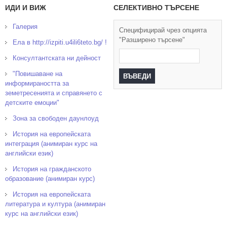
ИДИ И ВИЖ
СЕЛЕКТИВНО ТЪРСЕНЕ
Галерия
Специфицирай чрез опцията
"Разширено търсене"
Ела в http://izpiti.u4ili6teto.bg/ !
Консултантската ни дейност
"Повишаване на
информираността за
земетресенията и справянето с
детските емоции"
Зона за свободен даунлоуд
История на европейската
интеграция (анимиран курс на
английски език)
История на гражданското
образование (анимиран курс)
История на европейската
литература и култура (анимиран
курс на английски език)