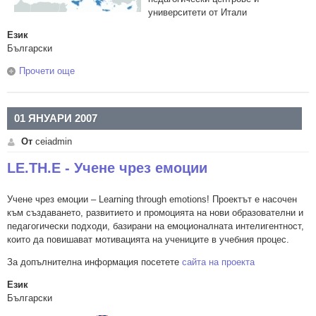
университети от Итали
Език
Български
Прочети още
about Изграждане на мрежа от училищни клубове
"Инсула Европа"
01 ЯНУАРИ 2007
От
ceiadmin
LE.TH.E - Учене чрез емоции
Учене чрез емоции – Learning through emotions! Проектът е насочен
към създаването, развитието и промоцията на нови образователни и
педагогически подходи, базирани на емоционалната интелигентност,
които да повишават мотивацията на учениците в учебния процес.
За допълнителна информация посетете
сайта на проекта
Език
Български