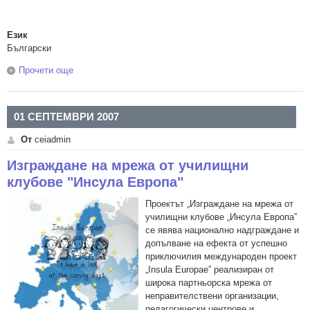
Език
Български
Прочети още
about Bridging Insula Europae
01 СЕПТЕМВРИ 2007
От
ceiadmin
Изграждане на мрежа от училищни
клубове "Инсула Европа"
Проектът „Изграждане на мрежа от
училищни клубове „Инсула Европа”
се явява национално надграждане и
допълване на ефекта от успешно
приключилия международен проект
„Insula Europae” реализиран от
широка партньорска мрежа от
неправителствени организации,
педагогически центрове и