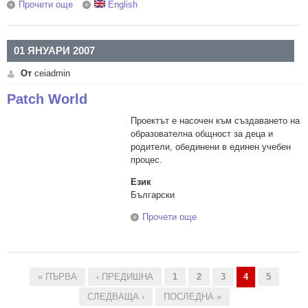
Прочети още
about LE.TH.E - Учене чрез емоции
English
01 ЯНУАРИ 2007
От
ceiadmin
Patch World
Проектът е насочен към създаването на
образователна общност за деца и
родители, обединени в единен учебен
процес.
Език
Български
Прочети още
about Patch World
« ПЪРВА
‹ ПРЕДИШНА
1
2
3
4
5
Страници
СЛЕДВАЩА ›
ПОСЛЕДНА »