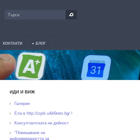
Търси
Форма за търсене
КОНТАКТИ
БЛОГ
ИДИ И ВИЖ
Галерия
Ела в http://izpiti.u4ili6teto.bg/ !
Консултантската ни дейност
"Повишаване на
информираността за