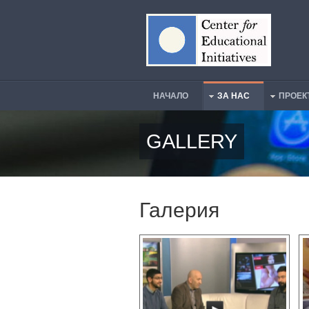
Премини към основното съдържание
НАЧАЛО
ЗА НАС
ПРОЕК
Main Menu
GALLERY
Галерия