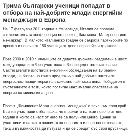
Трима български ученици попадат в
отбора на най-добрите млади енергийни
мениджъри в Европа
На 17 февруари 2011 година в Умбертиде, Италия се проведе
заключителната конференция по проект „Шампионат Млад енергиен
мениджър”. В малкото италианско градче се събраха партньорите по
проекта и повече от 150 ученици от девет европейски държави.
През 2009 и 2010 г. учениците от деветте държави разделени в шест
международни отбора участваха в безпрецедентно състезание.
Състезателите изготвиха енергийни обследвания на 18 реални
сгради, на базата на които предложиха най-добрите пакети от
енергоспестяващи мерки на възможно най-ниска цена. Победител в
състезанието е този, който постигне максимално спестяване на
енергия на минимална цена.
Проект „Шампионат Млад енергиен мениджър” е вече към своя край.
Всички участници отбелязаха, че в рамките на тези повече от две
години в които са част от него те са получили много. Ценни за
участниците са както знанията за енергията и енергоспестяването,
така и възможността да пътуват и да се срещат със свои връстници.