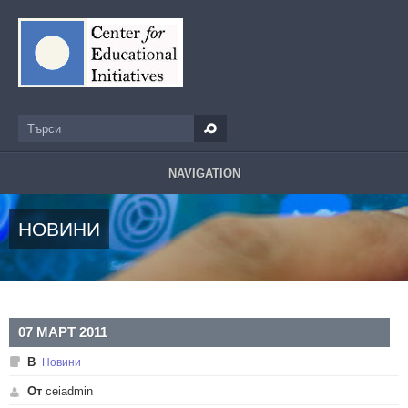
Премини към основното съдържание
Търси
Форма за търсене
NAVIGATION
НОВИНИ
07 МАРТ 2011
В
Новини
От
ceiadmin