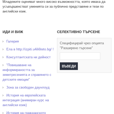
Младежите оценяват много високо възможността, която имаха да
усъвършенстват уменията си за публично представяне и тези по
английски език.
ИДИ И ВИЖ
СЕЛЕКТИВНО ТЪРСЕНЕ
Галерия
Специфицирай чрез опцията
"Разширено търсене"
Ела в http://izpiti.u4ili6teto.bg/ !
Консултантската ни дейност
"Повишаване на
информираността за
земетресенията и справянето с
детските емоции"
Зона за свободен даунлоуд
История на европейската
интеграция (анимиран курс на
английски език)
История на гражданското