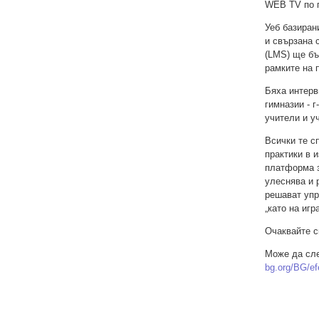
WEB TV по п
Уеб базиран
и свързана 
(LMS) ще бъ
рамките на 
Бяха интерв
гимназии - г
учители и уч
Всички те с
практики в 
платформа з
улеснява и 
решават упр
„като на игр
Очаквайте с
Може да сле
bg.org/BG/ef