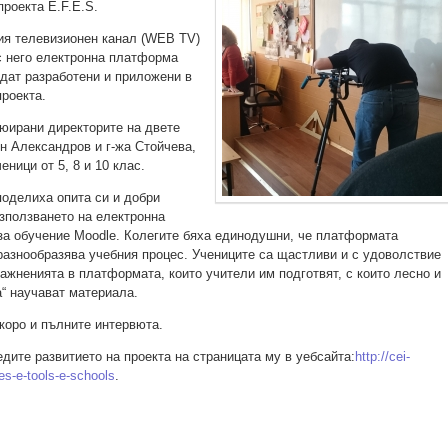
роекта E.F.E.S.
ия телевизионен канал (WEB TV)
с него електронна платформа
дат разработени и приложени в
проекта.
юирани директорите на двете
-н Александров и г-жа Стойчева,
еници от 5, 8 и 10 клас.
поделиха опита си и добри
използването на електронна
а обучение Moodle. Колегите бяха единодушни, че платформата
разнообразява учебния процес. Учениците са щастливи и с удоволствие
ажненията в платформата, които учители им подготвят, с които лесно и
а“ научават материала.
коро и пълните интервюта.
дите развитието на проекта на страницата му в уебсайта:
http://cei-
es-e-tools-e-schools
.