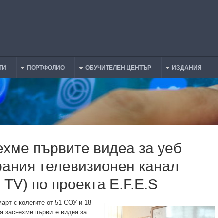
ТИ
ПОРТФОЛИО
ОБУЧИТЕЛЕН ЦЕНТЪР
ИЗДАНИЯ
ехме първите видеа за уеб
рания телевизионен канал
TV) по проекта E.F.E.S
март с колегите от 51 СОУ и 18
 заснехме първите видеа за