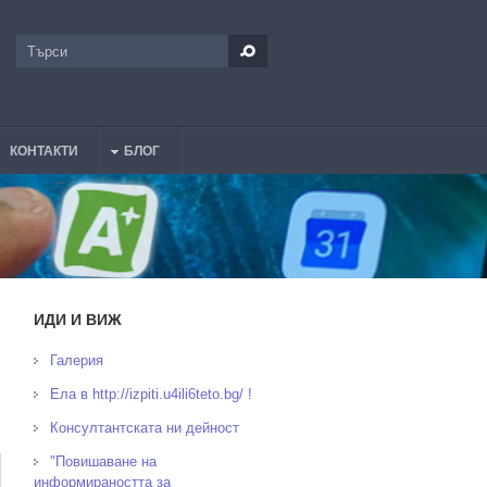
Търси
Форма за търсене
КОНТАКТИ
БЛОГ
ИДИ И ВИЖ
Галерия
Ела в http://izpiti.u4ili6teto.bg/ !
Консултантската ни дейност
"Повишаване на
информираността за