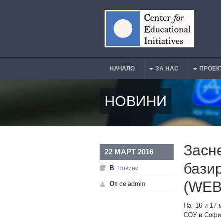
Премини към основното съдържание
НАЧАЛО
ЗА НАС
ПРОЕК
Main Menu
НОВИНИ
Засн
22 МАРТ 2016
бази
В
Новини
(WEB 
От
ceiadmin
На 16 и 17 
СОУ в София