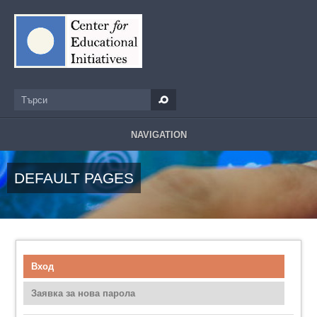
Премини към основното съдържание
Търси
Форма за търсене
NAVIGATION
DEFAULT PAGES
Вход
(активен раздел)
Primary tabs
Заявка за нова парола