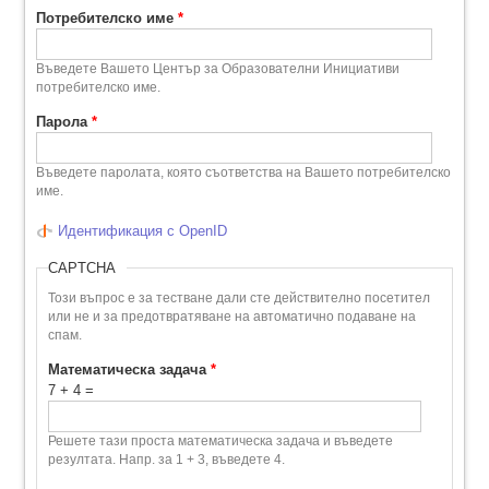
Потребителско име
*
Въведете Вашето Център за Образователни Инициативи
потребителско име.
Парола
*
Въведете паролата, която съответства на Вашето потребителско
име.
Идентификация с OpenID
CAPTCHA
Този въпрос е за тестване дали сте действително посетител
или не и за предотвратяване на автоматично подаване на
спам.
Математическа задача
*
7 + 4 =
Решете тази проста математическа задача и въведете
резултата. Напр. за 1 + 3, въведете 4.