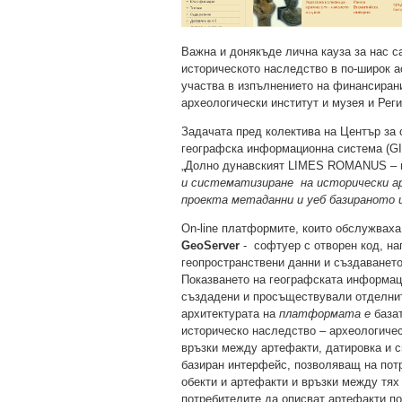
Важна и донякъде лична кауза за нас са
историческото наследство в по-широк а
участва в изпълнението на финансиран
археологически институт и музея и Рег
Задачата пред колектива на Център за 
географска информационна система (GI
„Долно дунавският LIMES ROMANUS – в
и систематизиране на исторически а
проекта метаданни и уеб базираното и
On-line платформите, които обслужваха
GeoServer
- софтуер с отворен код, на
геопространствени данни и създаването
Показването на географската информаци
създадени и просъществували отделнит
архитектурата на
платформата
e
база
историческо наследство – археологичес
връзки между артефакти, датировка и 
базиран интерфейс, позволяващ на потр
обекти и артефакти и връзки между тя
потребителите да описват артефакти по