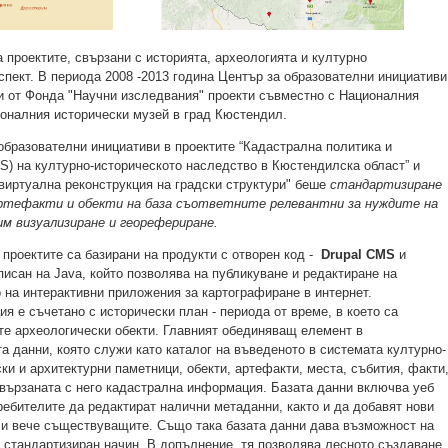
 проектите, свързани с историята, археологията и културно
спект. В периода 2008 -2013 година Център за образователни инициативи
и от Фонда "Научни изследвания" проекти съвместно с Националния
ионалния исторически музей в град Кюстендил.
образователни инициативи в проектите “Кадастрална политика и
S) на културно-историческото наследство в Кюстендилска област” и
иртуална реконструкция на градски структури" беше
стандартизиране
ртефакти и обекти на база съответните релевантни за нуждите на
м визуализиране и георефериране.
 проектите са базирани на продукти с отворен код -
Drupal CMS
и
писан на Java, който позволява на публикуване и редактиране на
 на интерактивни приложения за картографиране в интернет.
я е съчетано с исторически план - периода от време, в което са
е археологически обекти. Главният обединяващ елемент в
та данни, която служи като каталог на въведеното в системата културно-
ки и архитектурни паметници, обекти, артефакти, места, събития, факти
свързаната с него кадастрална информация. Базата данни включва уеб
ебителите да редактират налични метаданни, както и да добавят нови
х и вече съществуващите. Също така базата данни дава възможност на
 стандартизиран начин. В допълнение, тя позволява лесното създаване