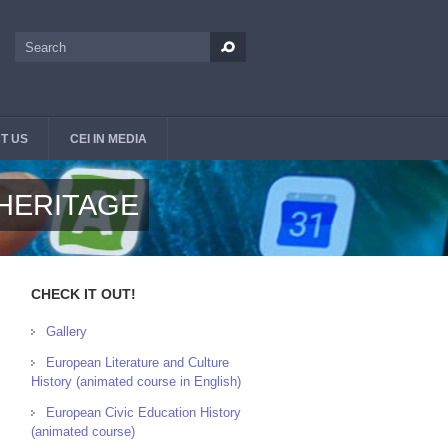
Search
Search form
T US
CEI IN MEDIA
 HERITAGE
CHECK IT OUT!
Gallery
European Literature and Culture
History (animated course in English)
European Civic Education History
(animated course)