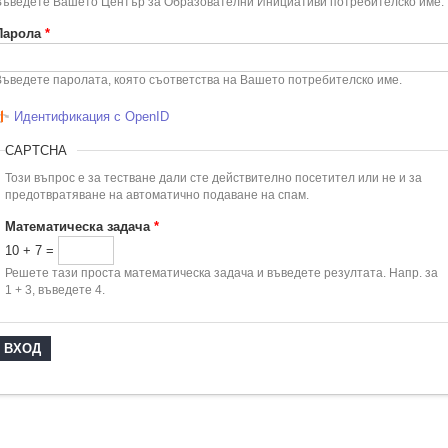
Въведете Вашето Център за Образователни Инициативи потребителско име.
Парола
*
Въведете паролата, която съответства на Вашето потребителско име.
Идентификация с OpenID
CAPTCHA
Този въпрос е за тестване дали сте действително посетител или не и за
предотвратяване на автоматично подаване на спам.
Математическа задача
*
10 + 7 =
Решете тази проста математическа задача и въведете резултата. Напр. за
1 + 3, въведете 4.